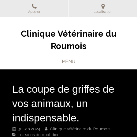
Appeler
Localisation
Clinique Vétérinaire du
Roumois
MENU
La coupe de griffes de
vos animaux, un
indispensable.
30 Jan 2024
Clinique Vétérinaire du Roumois
Les soins du quotidien