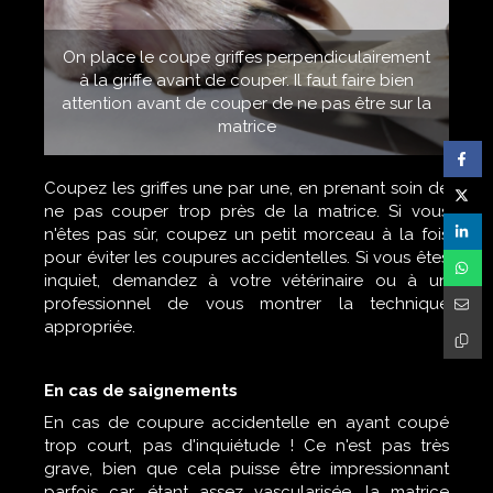
On place le coupe griffes perpendiculairement
à la griffe avant de couper. Il faut faire bien
attention avant de couper de ne pas être sur la
matrice
Coupez les griffes une par une, en prenant soin de
ne pas couper trop près de la matrice. Si vous
n'êtes pas sûr, coupez un petit morceau à la fois
pour éviter les coupures accidentelles. Si vous êtes
inquiet, demandez à votre vétérinaire ou à un
professionnel de vous montrer la technique
appropriée.
En cas de saignements
En cas de coupure accidentelle en ayant coupé
trop court, pas d'inquiétude ! Ce n'est pas très
grave, bien que cela puisse être impressionnant
parfois car, étant assez vascularisée, la matrice