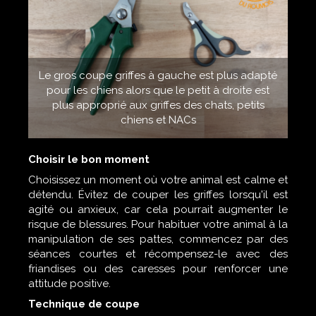
Le gros coupe griffes à gauche est plus adapté
pour les chiens alors que le petit à droite est
plus approprié aux griffes des chats, petits
chiens et NACs
Choisir le bon moment
Choisissez un moment où votre animal est calme et
détendu. Évitez de couper les griffes lorsqu'il est
agité ou anxieux, car cela pourrait augmenter le
risque de blessures. Pour habituer votre animal à la
manipulation de ses pattes, commencez par des
séances courtes et récompensez-le avec des
friandises ou des caresses pour renforcer une
attitude positive.
Technique de coupe